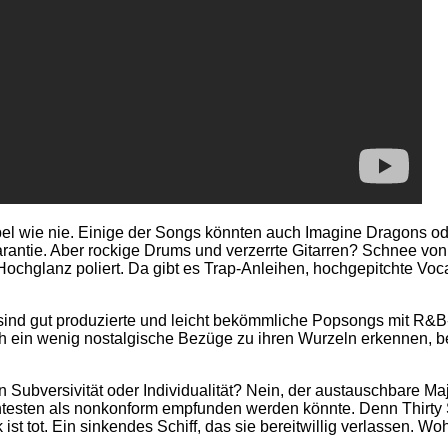
 wie nie. Einige der Songs könnten auch Imagine Dragons oder
antie. Aber rockige Drums und verzerrte Gitarren? Schnee von 
hglanz poliert. Da gibt es Trap-Anleihen, hochgepitchte Vocal
ind gut produzierte und leicht bekömmliche Popsongs mit R&B-
 ein wenig nostalgische Bezüge zu ihren Wurzeln erkennen, be
on Subversivität oder Individualität? Nein, der austauschbare
erntesten als nonkonform empfunden werden könnte. Denn Thirt
st tot. Ein sinkendes Schiff, das sie bereitwillig verlassen. Wo