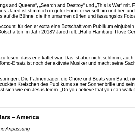
ings and Queens“, „Search and Destroy“ und „This is War“ mit
aus. Jared ist stimmlich in guter Form, er wuselt hin und her, un
ans auf die Bühne, die ihn umarmen dürfen und fassungslos Fot
count, für den er extra eine Botschaft vom Publikum einjubeln l
otschaften im Jahr 2018? Jared ruft: „Hallo Hamburg! I love G
zu lesen, dass er erkältet war. Das ist aber nicht schlimm, auch
o-Ersatz ist noch der aktivste Musiker und macht seine Sache 
 überspringen. Die Fahnenträger, die Chöre und Beats vom Band: 
tzückten Kreischen des Publikums seiner Sonnenbrille und sein
t sich wie ein Jesus feiern. „Do you believe that you can walk 
ars – America
sche Anpassung