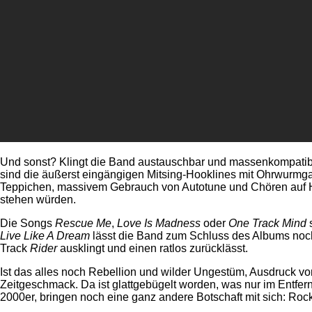
Und sonst? Klingt die Band austauschbar und massenkompatibel
sind die äußerst eingängigen Mitsing-Hooklines mit Ohrwurmgar
Teppichen, massivem Gebrauch von Autotune und Chören auf Hoc
stehen würden.
Die Songs
Rescue Me
,
Love Is Madness
oder
One Track Mind
s
Live Like A Dream
lässt die Band zum Schluss des Albums noch
Track
Rider
ausklingt und einen ratlos zurücklässt.
Ist das alles noch Rebellion und wilder Ungestüm, Ausdruck v
Zeitgeschmack. Da ist glattgebügelt worden, was nur im Entf
2000er, bringen noch eine ganz andere Botschaft mit sich: Rock i