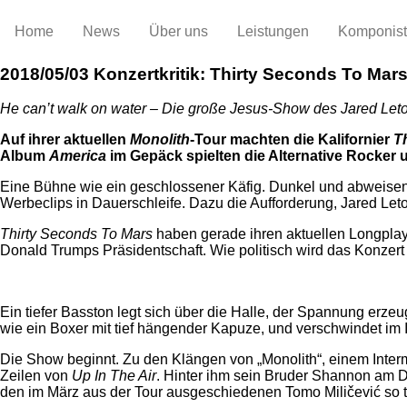
Home
News
Über uns
Leistungen
Komponis
2018/05/03
Konzertkritik: Thirty Seconds To Mars
He can’t walk on water – Die große Jesus-Show des Jared Let
Auf ihrer aktuellen
Monolith
-Tour machten die Kalifornier
T
Album
America
im Gepäck spielten die Alternative Rocker 
Eine Bühne wie ein geschlossener Käfig. Dunkel und abweisen
Werbeclips in Dauerschleife. Dazu die Aufforderung, Jared Letos
Thirty Seconds To Mars
haben gerade ihren aktuellen Longplayer
Donald Trumps Präsidentschaft. Wie politisch wird das Konzer
Ein tiefer Basston legt sich über die Halle, der Spannung erz
wie ein Boxer mit tief hängender Kapuze, und verschwindet im I
Die Show beginnt. Zu den Klängen von „Monolith“, einem Interme
Zeilen von
Up In The Air
. Hinter ihm sein Bruder Shannon am D
den im März aus der Tour ausgeschiedenen Tomo Miličević so tie