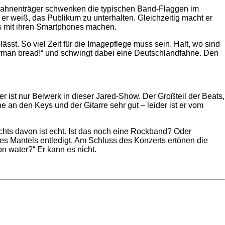
. Fahnenträger schwenken die typischen Band-Flaggen im
d er weiß, das Publikum zu unterhalten. Gleichzeitig macht er
os mit ihren Smartphones machen.
ässt. So viel Zeit für die Imagepflege muss sein. Halt, wo sind
erman bread!“ und schwingt dabei eine Deutschlandfahne. Den
 er ist nur Beiwerk in dieser Jared-Show. Der Großteil der Beats,
an den Keys und der Gitarre sehr gut – leider ist er vom
nichts davon ist echt. Ist das noch eine Rockband? Oder
es Mantels entledigt. Am Schluss des Konzerts ertönen die
on water?“ Er kann es nicht.