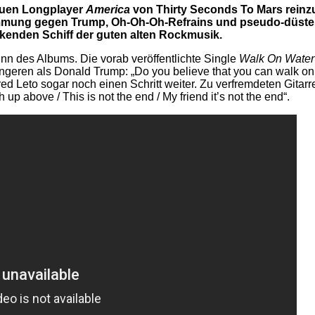
neuen Longplayer
America
von Thirty Seconds To Mars reinzu
immung gegen Trump, Oh-Oh-Oh-Refrains und pseudo-düstere
enden Schiff der guten alten Rockmusik.
inn des Albums. Die vorab veröffentlichte Single
Walk On Water
en als Donald Trump: „Do you believe that you can walk on wate
d Leto sogar noch einen Schritt weiter. Zu verfremdeten Gitarr
p above / This is not the end / My friend it’s not the end“.