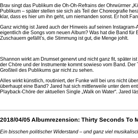
Brav singt das Publikum die Oh-Oh-Refrains der Ohrwürmer „K
Publikum – später stellen sie sich als Teil der Choreografie her
klar, dass es hier um ihn geht, um niemanden sonst. Er holt F
Ganz wichtig ist Jared auch der Hinweis auf seinen Instagram-Ac
eigentlich die Songs vom neuen Album? Was hat die Band für B
Zuschauern gefällt’s, die Stimmung ist gut, die Menge johlt.
Shannon wirkt am Drumset genervt und nicht ganz fit, später ist 
der Chöre und der Instrumente kommt sowieso vom Band. Der Tom
Großteil des Publikums gar nicht zu sehen.
Alles wirkt künstlich, routiniert, der Funke will bei uns nicht
überhaupt eine Band? Jared hat sich mittlerweile unter dem en
Playback-Chöre der aktuellen Single „Walk on Water“. Jared läss
2018/04/05
Albumrezension: Thirty Seconds To M
Ein bisschen politischer Widerstand – und ganz viel musikali