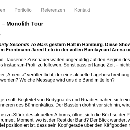
ten
Portfolio
Referenzen
Kontakt
 – Monolith Tour
o
hirty Seconds To Mars
gestern Halt in Hamburg. Diese Show 
um Frontmann Jared Leto in der vollen Barclaycard Arena un
d. Tausende Zuschauer warten ungeduldig auf den Beginn des 
 Instagram-Profil zu followen. Sonst passiert lange Zeit – nicht
 „America“ veröffentlicht, der eine aktuelle Lagebeschreibung d
t werden? Welche Message wird uns die Band mitteilen?
eugen soll. Begleitet von Bodyguards und Roadies nähert sich e
nneren des Bühnenkäfigs. Der Basston dröhnt vor sich hin, wird
zzo-Stück des aktuellen Albums, öffnet sich die Büchse der Pand
rumset. Moment, wo ist der Rest der Band? Der Blick wandert we
f positioniert ist, dass sein Kopf gerade über den Käfigboden r