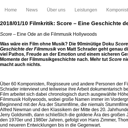
Home
News
Über uns
Leistungen
Komponis
2018/01/10
Filmkritik: Score – Eine Geschichte d
Score
– Eine Ode an die Filmmusik Hollywoods
Was wäre ein Film ohne Musik? Die 90minütige Doku
Score
Geschichte der Filmmusik
von Matt Schrader geht genau di
viel Pathos, Freude an der Emotion und einem sicheren Ge
Momente der Filmmusikgeschichte nach. Mehr tut
Score
ni
macht auch nichts.
Über 60 Komponisten, Regisseure und andere Personen der F
Schrader interviewt und teilweise ihre Arbeit dokumentarisch be
Film arbeitet sich dabei chronologisch durch ausgewählte Höh
Filmmusik Hollywoods, wobei große Namen immer im Vordergr
Beginnend mit der Ära der Stummfilme, die niemals Stummfilme
Alfred Newman und den Klassikern der Mitte des 20. Jahrhunder
Jerry Goldsmith, dann schließlich die goldene Ära des großen 
den 1970er und 1980er Jahren, gefolgt von Hans Zimmer, T
und neueren Entwicklungen bis in die Gegenwart.