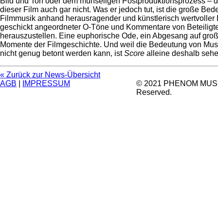
Bild und Ton oder dem mühseligen Postproduktionsprozess – 
dieser Film auch gar nicht. Was er jedoch tut, ist die große Be
Filmmusik anhand herausragender und künstlerisch wertvoller 
geschickt angeordneter O-Töne und Kommentare von Beteiligt
herauszustellen. Eine euphorische Ode, ein Abgesang auf gro
Momente der Filmgeschichte. Und weil die Bedeutung von Musi
nicht genug betont werden kann, ist
Score
alleine deshalb sehe
« Zurück zur News-Übersicht
AGB
|
IMPRESSUM
© 2021 PHENOM MUSIC.
Reserved.