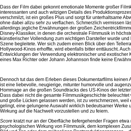
Dass der Film dabei gekonnt emotionale Momente großer Filmk
interessanten und auch witzigen Details des Produktionsproze
verschmilzt, ist ein großes Plus und sorgt für unterhaltsame A
ohne dabei allzu sehr zu verflachen. Schmerzlich vermissen läs
allerdings jegliche Erwähnungen der großen Zeichentrickfilmm
Disney-Klassiker, in denen die orchestrale Filmmusik in höchst
künstlerischer Vollendung zum wichtigen Darsteller wurde und 
Szene begleitete. Wer sich zudem einen Blick über den Teller
Hollywood-Kinos erhoffte, wird ebenfalls bitter enttäuscht. Auc
Entwicklungen der Verwendung elektronischer und exotischer 
eines Max Richter oder Johann Johannson finde keine Erwähn
Dennoch tut das dem Erleben dieses Dokumentarfilms keinen 
ist eine liebevolle, neugierige, mitunter humorvolle und augen
Hommage an die großen Soundtracks des US-Kinos der letzten
Dass dabei nicht die gesamte Filmmusikgeschichte beleuchtet
und große Lücken gelassen werden, ist zu verschmerzen, weil
gelingt, eine gelungene Auswahl wirklich bedeutsamer Werke u
Wirkung auf die Nachwelt vorzustellen und zu feiern.
Score
kratzt nur an der Oberfläche tiefergehender Fragen etwa
psychologischen Wirkung von Filmmusik, dem komplexen Zus