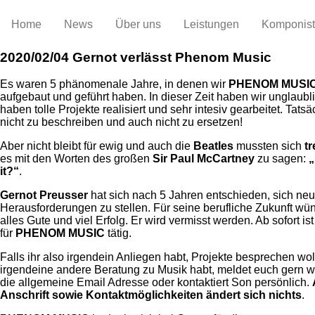
Home
News
Über uns
Leistungen
Komponis
2020/02/04
Gernot verlässt Phenom Music
Es waren 5 phänomenale Jahre, in denen wir
PHENOM MUSI
aufgebaut und geführt haben. In dieser Zeit haben wir unglaublic
haben tolle Projekte realisiert und sehr intesiv gearbeitet. Tatsä
nicht zu beschreiben und auch nicht zu ersetzen!
Aber nicht bleibt für ewig und auch die
Beatles
mussten sich
t
es mit den Worten des großen
Sir Paul McCartney
zu sagen:
„
it?“
.
Gernot Preusser
hat sich nach 5 Jahren entschieden, sich ne
Herausforderungen zu stellen. Für seine berufliche Zukunft wü
alles Gute und viel Erfolg. Er wird vermisst werden. Ab sofort ist
für
PHENOM MUSIC
tätig.
Falls ihr also irgendein Anliegen habt, Projekte besprechen wol
irgendeine andere Beratung zu Musik habt, meldet euch gern w
die allgemeine Email Adresse oder kontaktiert Son persönlich.
Anschrift sowie Kontaktmöglichkeiten ändert sich nichts
.