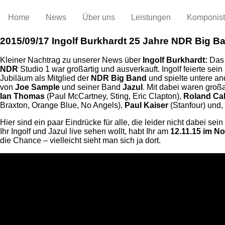
Home
News
Über uns
Leistungen
Komponis
2015/09/17
Ingolf Burkhardt 25 Jahre NDR Big B
Kleiner Nachtrag zu unserer News über
Ingolf Burkhardt:
Das 
NDR
Studio 1 war großartig und ausverkauft. Ingolf feierte sein
Jubiläum als Mitglied der
NDR Big Band
und spielte untere 
von
Joe Sample
und seiner Band
Jazul
. Mit dabei waren groß
Ian Thomas
(Paul McCartney, Sting, Eric Clapton),
Roland Ca
Braxton, Orange Blue, No Angels),
Paul Kaiser
(Stanfour) und
Hier sind ein paar Eindrücke für alle, die leider nicht dabei sein
Ihr Ingolf und Jazul live sehen wollt, habt Ihr am
12.11.15 im N
die Chance – vielleicht sieht man sich ja dort.