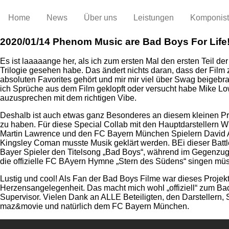
Home
News
Über uns
Leistungen
Komponis
2020/01/14
Phenom Music are Bad Boys For Life
Es ist laaaaange her, als ich zum ersten Mal den ersten Teil de
Trilogie gesehen habe. Das ändert nichts daran, dass der Film
absoluten Favorites gehört und mir mir viel über Swag beigebrac
ich Sprüche aus dem Film geklopft oder versucht habe Mike Low
auzusprechen mit dem richtigen Vibe.
Deshalb ist auch etwas ganz Besonderes an diesem kleinen Pro
zu haben. Für diese Special Collab mit den Hauptdarstellern W
Martin Lawrence und den FC Bayern München Spielern David 
Kingsley Coman musste Musik geklärt werden. BEi dieser Battl
Bayer Spieler den Titelsong „Bad Boys“, während im Gegenzug 
die offizielle FC BAyern Hymne „Stern des Südens“ singen mü
Lustig und cool! Als Fan der Bad Boys Filme war dieses Projek
Herzensangelegenheit. Das macht mich wohl „offiziell“ zum Ba
Supervisor. Vielen Dank an ALLE Beteiligten, den Darstellern, 
maz&movie und natürlich dem FC Bayern München.