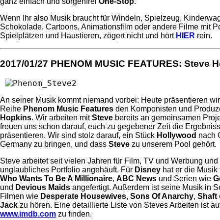
ganz einfach und sorgenfrei
One-Stop
.
Wenn Ihr also Musik braucht für Windeln, Spielzeug, Kinderwa
Schokolade, Cartoons, Animationsfilm oder andere Filme mit P
Spielplätzen und Haustieren, zögert nicht und hört
HIER
rein.
2017/01/27
PHENOM MUSIC FEATURES: Steve H
An seiner Musik kommt niemand vorbei: Heute präsentieren wir
Reihe
Phenom Music Features
den Komponisten und Produ
Hopkins
. Wir arbeiten mit
Steve
bereits an gemeinsamen Proj
freuen uns schon darauf, euch zu gegebener Zeit die Ergebnis
präsentieren. Wir sind stolz darauf, ein Stück
Hollywood
nach 
Germany zu bringen, und dass
Steve
zu unserem Pool gehört.
Steve arbeitet seit vielen Jahren für Film, TV und Werbung und 
unglaubliches Portfolio angehäuft. Für
Disney
hat er die Musik
Who Wants To Be A Millionaire
,
ABC News
und Serien wie
G
und
Devious Maids
angefertigt. Außerdem ist seine Musik in S
Filmen wie
Desperate Housewives
,
Sons Of Anarchy
,
Shaft
Jack
zu hören. Eine detaillierte Liste von Steves Arbeiten ist au
www.imdb.com
zu finden.