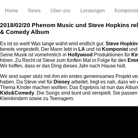
Home
News
Über uns
Leistungen
Komponis
2018/02/20
Phenom Music und Steve Hopkins re
& Comedy Album
Es ist so weit! Was lange währt wird endlich gut.
Steve Hopkin
bereits vorgestellt. Der Mann lebt in
LA
und ist
Komponist
un
Seine Musik ist vornehmlich in
Hollywood
Produktionen für
Ki
hören. Zu Recht ist Steve zum fünften Mal in Folge für den
Em
Wir hoffen, dass er das Ding dieses Jahr nach Hause holt.
Wir sind super stolz mit ihm ein erstes gemeinsames Projekt ver
haben. Da Steve viel für
Disney
arbeitet, liegt es nah, dass wi
Thema Kinder machen wollten. Das Ergebnis ist nun das Albu
Kids&Comedy
. Die Songs sind bunt und verspielt. Sie passen
Kleinkindern sowie zu Teenagern.