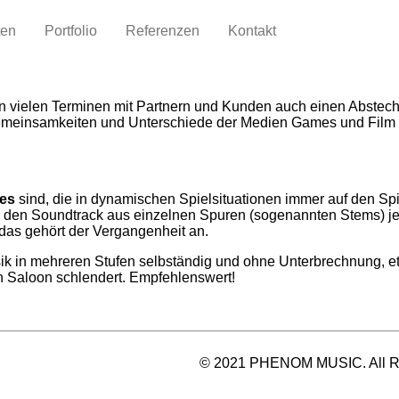
ten
Portfolio
Referenzen
Kontakt
 vielen Terminen mit Partnern und Kunden auch einen Abstech
emeinsamkeiten und Unterschiede der Medien Games und Film u
es
sind, die in dynamischen Spielsituationen immer auf den Spie
ie den Soundtrack aus einzelnen Spuren (sogenannten Stems) 
 das gehört der Vergangenheit an.
in mehreren Stufen selbständig und ohne Unterbrechnung, etwa
nen Saloon schlendert. Empfehlenswert!
© 2021 PHENOM MUSIC. All Ri