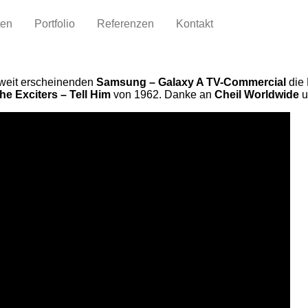
ten
Portfolio
Referenzen
Kontakt
ltweit erscheinenden
Samsung – Galaxy A TV-Commercial
die 
he Exciters – Tell Him
von 1962. Danke an
Cheil Worldwide
u