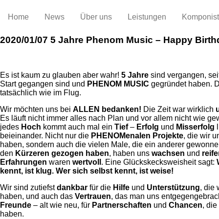
Home
News
Über uns
Leistungen
Komponis
2020/01/07
5 Jahre Phenom Music – Happy Birthd
Es ist kaum zu glauben aber wahr!
5 Jahre
sind vergangen, sei
Start gegangen sind und
PHENOM MUSIC
gegründet haben. Di
tatsächlich wie im Flug.
Wir möchten uns bei
ALLEN bedanken!
Die Zeit war wirklich
Es läuft nicht immer alles nach Plan und vor allem nicht wie ge
jedes
Hoch
kommt auch mal ein
Tief
–
Erfolg
und
Misserfolg
l
beieinander. Nicht nur die
PHENOMenalen Projekte
, die wir u
haben, sondern auch die vielen Male, die ein anderer gewonne
den
Kürzeren gezogen haben
, haben uns
wachsen
und
reif
Erfahrungen
waren
wertvoll
. Eine Glückskecksweisheit sagt:
kennt, ist klug. Wer sich selbst kennt, ist weise!
Wir sind zutiefst
dankbar
für die
Hilfe
und
Unterstützung
, die
haben, und auch das
Vertrauen
, das man uns entgegengebracht
Freunde
– alt wie neu, für
Partnerschaften
und
Chancen
, di
haben.