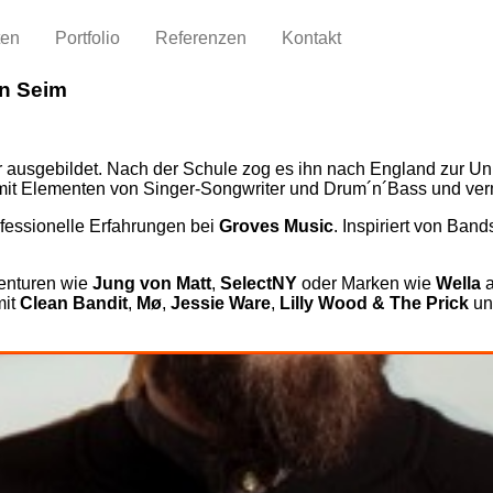
ten
Portfolio
Referenzen
Kontakt
n Seim
 ausgebildet. Nach der Schule zog es ihn nach England zur Univ
 mit Elementen von Singer-Songwriter und Drum´n´Bass und verm
fessionelle Erfahrungen bei
Groves Music
. Inspiriert von Ban
genturen wie
Jung von Matt
,
SelectNY
oder Marken wie
Wella
a
mit
Clean Bandit
,
Mø
,
Jessie Ware
,
Lilly Wood & The Prick
und