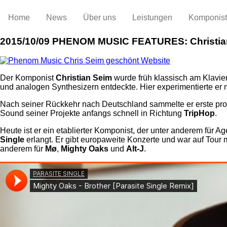
Home
News
Über uns
Leistungen
Komponis
2015/10/09
PHENOM MUSIC FEATURES: Christia
Der Komponist
Christian Seim
wurde früh klassisch am Klavier
und analogen Synthesizern entdeckte. Hier experimentierte er
Nach seiner Rückkehr nach Deutschland sammelte er erste pro
Sound seiner Projekte anfangs schnell in Richtung
TripHop
.
Heute ist er ein etablierter Komponist, der unter anderem für A
Single
erlangt. Er gibt europaweite Konzerte und war auf Tour 
anderem für
Mø
,
Mighty Oaks
und
Alt-J
.