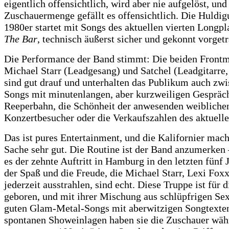
eigentlich offensichtlich, wird aber nie aufgelöst, und
Zuschauermenge gefällt es offensichtlich. Die Huldig
1980er startet mit Songs des aktuellen vierten Longp
The Bar
, technisch äußerst sicher und gekonnt vorget
Die Performance der Band stimmt: Die beiden Front
Michael Starr (Leadgesang) und Satchel (Leadgitarre
sind gut drauf und unterhalten das Publikum auch zw
Songs mit minutenlangen, aber kurzweiligen Gespräc
Reeperbahn, die Schönheit der anwesenden weibliche
Konzertbesucher oder die Verkaufszahlen des aktuell
Das ist pures Entertainment, und die Kalifornier mach
Sache sehr gut. Die Routine ist der Band anzumerken –
es der zehnte Auftritt in Hamburg in den letzten fünf 
der Spaß und die Freude, die Michael Starr, Lexi Foxx
jederzeit ausstrahlen, sind echt. Diese Truppe ist für 
geboren, und mit ihrer Mischung aus schlüpfrigen Se
guten Glam-Metal-Songs mit aberwitzigen Songtexte
spontanen Showeinlagen haben sie die Zuschauer wäh