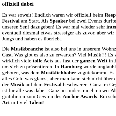
offiziell dabei
Es war soweit! Endlich waren wir offiziell beim
Reep
Festival
am Start. Als
Speaker
bei zwei Events durft
unseren Senf dazugeben! Es war mal wieder sehr
inte
eventuell diesmal etwas stressiger als zuvor, aber wir 
Jungs und haben es überlebt.
Die
Musikbranche
ist also bei uns in unserem Wohn
Gast. Was gibt es also zu erwarten? Viel Musik!!! Es
wirklich viele
tolle Acts
aus fast der
ganzen Welt
in
um sich zu präsentieren. In
Hamburg
wurde unglaubli
geboten, was dem
Musikliebhaber
zugutekommt. Es i
alles Gold was glänzt, aber man kann sich nicht über d
der
Musik
auf dem
Festival
beschweren. Ganz im Geg
ist für alle was dabei. Ganz besonders möchten wir
Al
gratulieren zum Gewinn des
Anchor Awards
. Ein se
Act
mit viel
Talent
!