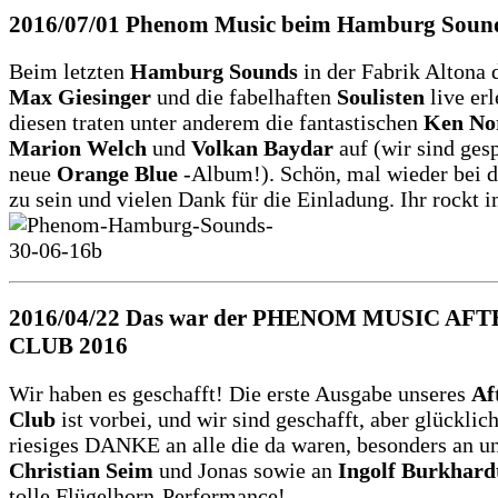
2016/07/01
Phenom Music beim Hamburg Soun
Beim letzten
Hamburg Sounds
in der Fabrik Altona 
Max Giesinger
und die fabelhaften
Soulisten
live erl
diesen traten unter anderem die fantastischen
Ken No
Marion Welch
und
Volkan Baydar
auf (wir sind ges
neue
Orange Blue
-Album!). Schön, mal wieder bei d
zu sein und vielen Dank für die Einladung. Ihr rockt
2016/04/22
Das war der PHENOM MUSIC AF
CLUB 2016
Wir haben es geschafft! Die erste Ausgabe unseres
Af
Club
ist vorbei, und wir sind geschafft, aber glücklich
riesiges DANKE an alle die da waren, besonders an u
Christian Seim
und Jonas sowie an
Ingolf Burkhard
tolle Flügelhorn-Performance!