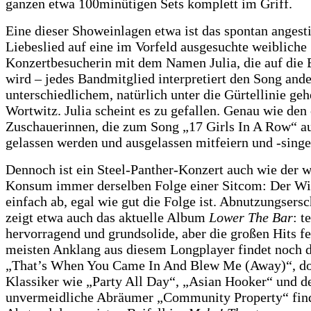
ganzen etwa 100minütigen Sets komplett im Griff.
Eine dieser Showeinlagen etwa ist das spontan anges
Liebeslied auf eine im Vorfeld ausgesuchte weibliche
Konzertbesucherin mit dem Namen Julia, die auf die 
wird – jedes Bandmitglied interpretiert den Song and
unterschiedlichem, natürlich unter die Gürtellinie ge
Wortwitz. Julia scheint es zu gefallen. Genau wie den
Zuschauerinnen, die zum Song „17 Girls In A Row“ a
gelassen werden und ausgelassen mitfeiern und -singe
Dennoch ist ein Steel-Panther-Konzert auch wie der w
Konsum immer derselben Folge einer Sitcom: Der Wit
einfach ab, egal wie gut die Folge ist. Abnutzungsers
zeigt etwa auch das aktuelle Album
Lower The Bar
: t
hervorragend und grundsolide, aber die großen Hits f
meisten Anklang aus diesem Longplayer findet noch 
„That’s When You Came In And Blew Me (Away)“, do
Klassiker wie „Party All Day“, „Asian Hooker“ und d
unvermeidliche Abräumer „Community Property“ fin