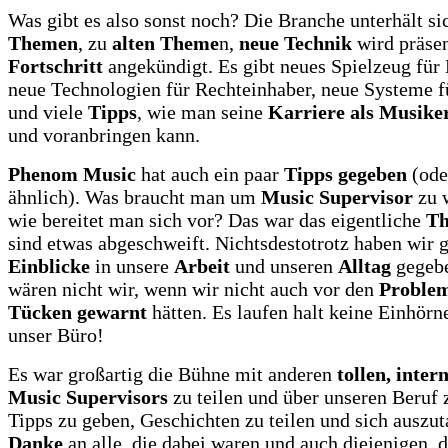
Was gibt es also sonst noch? Die Branche unterhält s
Themen
, zu
alten Theme
n,
neue Technik
wird präsen
Fortschritt
angekündigt. Es gibt neues Spielzeug für
neue Technologien für Rechteinhaber, neue Systeme f
und viele
Tipps
, wie man seine
Karriere als Musike
und voranbringen kann.
Phenom Music
hat auch ein paar
Tipps gegeben
(ode
ähnlich). Was braucht man um
Music Supervisor
zu 
wie bereitet man sich vor? Das war das eigentliche
T
sind etwas abgeschweift. Nichtsdestotrotz haben wir 
Einblicke
in unsere
Arbeit
und unseren
Alltag
gegebe
wären nicht wir, wenn wir nicht auch vor den
Proble
Tücken gewarnt
hätten. Es laufen halt keine Einhörn
unser Büro!
Es war großartig die Bühne mit anderen
tollen, inter
Music Supervisors
zu teilen und über unseren Beruf 
Tipps zu geben, Geschichten zu teilen und sich auszu
Danke
an alle, die dabei waren und auch diejenigen, d