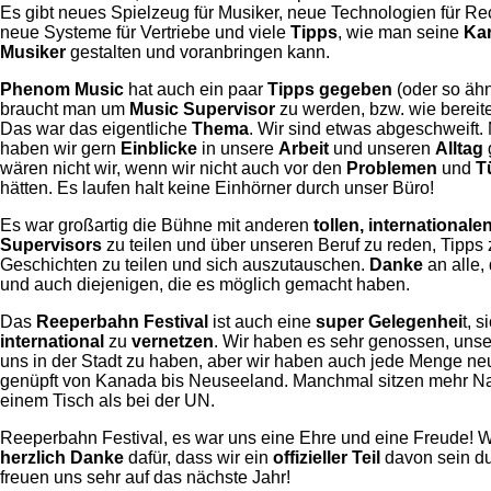
Es gibt neues Spielzeug für Musiker, neue Technologien für Re
neue Systeme für Vertriebe und viele
Tipps
, wie man seine
Kar
Musiker
gestalten und voranbringen kann.
Phenom Music
hat auch ein paar
Tipps gegeben
(oder so ähn
braucht man um
Music Supervisor
zu werden, bzw. wie bereit
Das war das eigentliche
Thema
. Wir sind etwas abgeschweift. 
haben wir gern
Einblicke
in unsere
Arbeit
und unseren
Alltag
wären nicht wir, wenn wir nicht auch vor den
Problemen
und
T
hätten. Es laufen halt keine Einhörner durch unser Büro!
Es war großartig die Bühne mit anderen
tollen, internationale
Supervisors
zu teilen und über unseren Beruf zu reden, Tipps
Geschichten zu teilen und sich auszutauschen.
Danke
an alle,
und auch diejenigen, die es möglich gemacht haben.
Das
Reeperbahn Festival
ist auch eine
super Gelegenhei
t, s
international
zu
vernetzen
. Wir haben es sehr genossen, uns
uns in der Stadt zu haben, aber wir haben auch jede Menge ne
genüpft von Kanada bis Neuseeland. Manchmal sitzen mehr Nat
einem Tisch als bei der UN.
Reeperbahn Festival, es war uns eine Ehre und eine Freude! 
herzlich Danke
dafür, dass wir ein
offizieller Teil
davon sein du
freuen uns sehr auf das nächste Jahr!