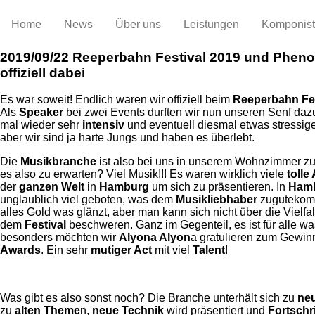
Home
News
Über uns
Leistungen
Komponis
2019/09/22
Reeperbahn Festival 2019 und Phen
offiziell dabei
Es war soweit! Endlich waren wir offiziell beim
Reeperbahn Fes
Als
Speaker
bei zwei Events durften wir nun unseren Senf da
mal wieder sehr
intensiv
und eventuell diesmal etwas stressige
aber wir sind ja harte Jungs und haben es überlebt.
Die
Musikbranche
ist also bei uns in unserem Wohnzimmer zu
es also zu erwarten? Viel Musik!!! Es waren wirklich viele
tolle
der
ganzen Welt
in
Hamburg
um sich zu präsentieren. In
Ham
unglaublich viel geboten, was dem
Musikliebhaber
zugutekommt
alles Gold was glänzt, aber man kann sich nicht über die Vielfal
dem
Festival
beschweren. Ganz im Gegenteil, es ist für alle w
besonders möchten wir
Alyona Alyon
a gratulieren zum Gewi
Awards
. Ein sehr
mutiger Act
mit viel
Talent
!
Was gibt es also sonst noch? Die Branche unterhält sich zu
ne
zu
alten Theme
n,
neue Technik
wird präsentiert und
Fortschri