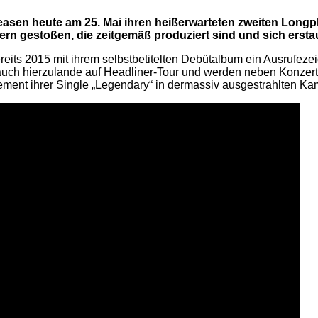
easen heute am 25. Mai ihren heißerwarteten zweiten Longpla
n gestoßen, die zeitgemäß produziert sind und sich erstaun
s 2015 mit ihrem selbstbetitelten Debütalbum ein Ausrufezeich
ch hierzulande auf Headliner-Tour und werden neben Konzertha
ement ihrer Single „Legendary“ in dermassiv ausgestrahlten K