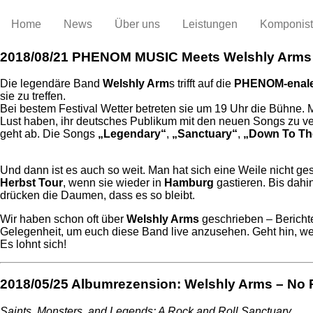
Home
News
Über uns
Leistungen
Komponis
2018/08/21
PHENOM MUSIC Meets Welshly Arms A
Die legendäre Band
Welshly Arm
s trifft auf die
PHENOM-enal
sie zu treffen.
Bei bestem Festival Wetter betreten sie um 19 Uhr die Bühne.
Lust haben, ihr deutsches Publikum mit den neuen Songs zu 
geht ab. Die Songs
„Legendary“
,
„Sanctuary“
,
„Down To Th
Und dann ist es auch so weit. Man hat sich eine Weile nicht ge
Herbst Tour
, wenn sie wieder in
Hamburg
gastieren. Bis dahin
drücken die Daumen, dass es so bleibt.
Wir haben schon oft über
Welshly Arms
geschrieben – Bericht
Gelegenheit, um euch diese Band live anzusehen. Geht hin, wen
Es lohnt sich!
2018/05/25
Albumrezension: Welshly Arms – No 
Saints, Monsters, and Legends: A Rock and Roll Sanctuary