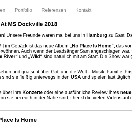
ten
Portfolio
Referenzen
Kontakt
t MS Dockville 2018
en
! Unsere Freunde waren mal bei uns in
Hamburg
zu Gast. Da
 Mit im Gepäck ist das neue Album
„No Place Is Home“
, das vo
verwöhnen. Auch wenn der Leadsänger Sam angeschlagen war, f
e River“
und
„Wild“
sind natürlich mit am Start. Die Show war
sehen und quatscht über Gott und die Welt – Musik, Familie, Fri
 sind sie fleißig unterwegs in den
USA
und spielen fast täglich
e über ihre
Konzerte
oder eine ausführliche Review ihres
neue
n sie bei euch in der Nähe sind, checkt die vielen Videos auf
Place Is Home