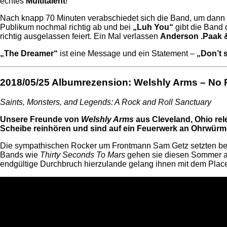
echtes
Multitalent
!
Nach knapp 70 Minuten verabschiedet sich die Band, um dann 
Publikum nochmal richtig ab und bei
„Luh You“
gibt die Band 
richtig ausgelassen feiert. Ein Mal verlassen
Anderson .Paak &
„The Dreamer“
ist eine Message und ein Statement –
„Don’t 
2018/05/25
Albumrezension: Welshly Arms – No 
Saints, Monsters, and Legends: A Rock and Roll Sanctuary
Unsere Freunde von
Welshly Arms
aus Cleveland, Ohio rel
Scheibe reinhören und sind auf ein Feuerwerk an Ohrwürmer
Die sympathischen Rocker um Frontmann Sam Getz setzten bereit
Bands wie
Thirty Seconds To Mars
gehen sie diesen Sommer au
endgültige Durchbruch hierzulande gelang ihnen mit dem Plac