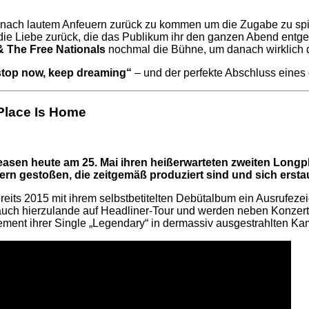
nach lautem Anfeuern zurück zu kommen um die Zugabe zu spiel
die Liebe zurück, die das Publikum ihr den ganzen Abend entg
 The Free Nationals
nochmal die Bühne, um danach wirklich da
stop now, keep dreaming“
– und der perfekte Abschluss eines g
Place Is Home
easen heute am 25. Mai ihren heißerwarteten zweiten Longpla
n gestoßen, die zeitgemäß produziert sind und sich erstaun
s 2015 mit ihrem selbstbetitelten Debütalbum ein Ausrufezeich
ch hierzulande auf Headliner-Tour und werden neben Konzertha
ement ihrer Single „Legendary“ in dermassiv ausgestrahlten K