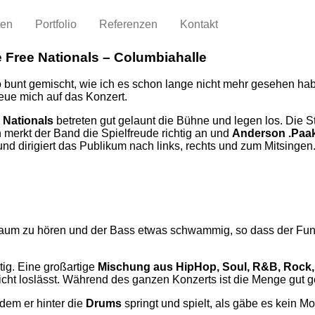
ten
Portfolio
Referenzen
Kontakt
 Free Nationals – Columbiahalle
so bunt gemischt, wie ich es schon lange nicht mehr gesehen ha
freue mich auf das Konzert.
 Nationals
betreten gut gelaunt die Bühne und legen los. Die 
 merkt der Band die Spielfreude richtig an und
Anderson .Paa
dirigiert das Publikum nach links, rechts und zum Mitsingen. Si
eil kaum zu hören und der Bass etwas schwammig, so dass der F
tig. Eine großartige
Mischung aus HipHop, Soul, R&B, Rock
 nicht loslässt. Während des ganzen Konzerts ist die Menge gut ge
dem er hinter die
Drums
springt und spielt, als gäbe es kein M