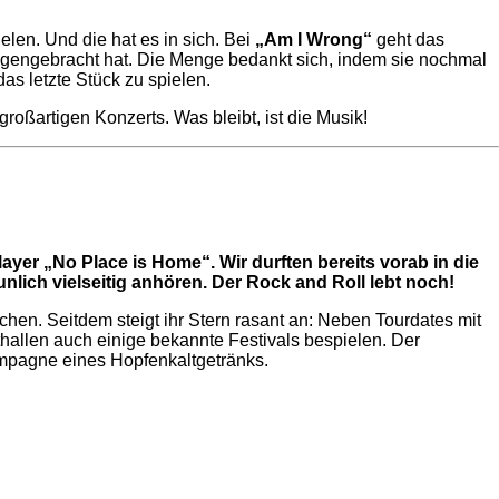
en. Und die hat es in sich. Bei
„Am I Wrong“
geht das
egengebracht hat. Die Menge bedankt sich, indem sie nochmal
s letzte Stück zu spielen.
roßartigen Konzerts. Was bleibt, ist die Musik!
yer „No Place is Home“. Wir durften bereits vorab in die
lich vielseitig anhören. Der Rock and Roll lebt noch!
en. Seitdem steigt ihr Stern rasant an: Neben Tourdates mit
llen auch einige bekannte Festivals bespielen. Der
ampagne eines Hopfenkaltgetränks.