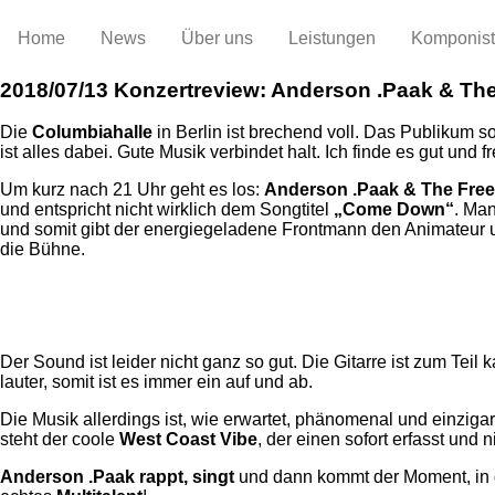
Home
News
Über uns
Leistungen
Komponis
2018/07/13
Konzertreview: Anderson .Paak & The
Die
Columbiahalle
in Berlin ist brechend voll. Das Publikum 
ist alles dabei. Gute Musik verbindet halt. Ich finde es gut und 
Um kurz nach 21 Uhr geht es los:
Anderson .Paak & The Free
und entspricht nicht wirklich dem Songtitel
„Come Down“
. Man
und somit gibt der energiegeladene Frontmann den Animateur und 
die Bühne.
Der Sound ist leider nicht ganz so gut. Die Gitarre ist zum T
lauter, somit ist es immer ein auf und ab.
Die Musik allerdings ist, wie erwartet, phänomenal und einzigar
steht der coole
West Coast Vibe
, der einen sofort erfasst und
Anderson .Paak rappt, singt
und dann kommt der Moment, in 