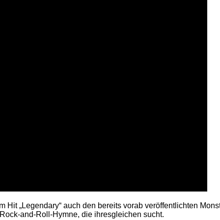
m Hit „Legendary“ auch den bereits vorab veröffentlichten Mons
r Rock-and-Roll-Hymne, die ihresgleichen sucht.