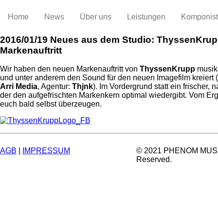
Home
News
Über uns
Leistungen
Komponis
2016/01/19
Neues aus dem Studio: ThyssenKrup
Markenauftritt
Wir haben den neuen Markenauftritt von
ThyssenKrupp
musika
und unter anderem den Sound für den neuen Imagefilm kreiert 
Arri Media
, Agentur:
Thjnk
). ‪Im Vordergrund statt ein frischer, 
der den aufgefrischten Markenkern optimal wiedergibt. Vom Erg
euch bald selbst überzeugen.
AGB
|
IMPRESSUM
© 2021 PHENOM MUSIC.
Reserved.