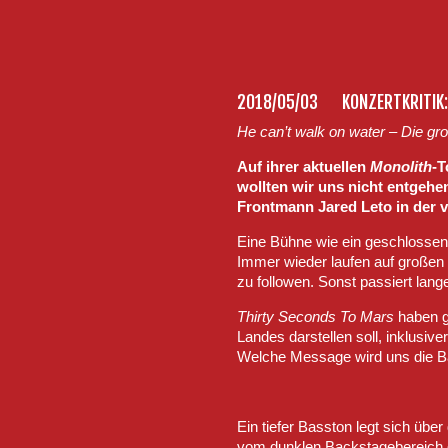
2018/05/03
KONZERTKRITIK
He can’t walk on water – Die g
Auf ihrer aktuellen
Monolith
-T
wollten wir uns nicht entgehe
Frontmann Jared Leto in der v
Eine Bühne wie ein geschlossen
Immer wieder laufen auf großen 
zu followen. Sonst passiert lange
Thirty Seconds To Mars
haben ge
Landes darstellen soll, inklusiv
Welche Message wird uns die Ba
Ein tiefer Basston legt sich übe
vom dunklen Backstagebereich d