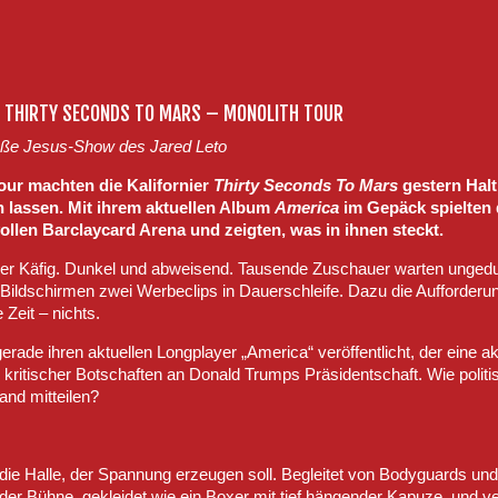
: THIRTY SECONDS TO MARS – MONOLITH TOUR
roße Jesus-Show des Jared Leto
our machten die Kalifornier
Thirty Seconds To Mars
gestern Hal
n lassen. Mit ihrem aktuellen Album
America
im Gepäck spielten 
ollen Barclaycard Arena und zeigten, was in ihnen steckt.
er Käfig. Dunkel und abweisend. Tausende Zuschauer warten ungedul
Bildschirmen zwei Werbeclips in Dauerschleife. Dazu die Aufforderun
 Zeit – nichts.
rade ihren aktuellen Longplayer „America“ veröffentlicht, der eine 
er kritischer Botschaften an Donald Trumps Präsidentschaft. Wie poli
nd mitteilen?
r die Halle, der Spannung erzeugen soll. Begleitet von Bodyguards un
er Bühne, gekleidet wie ein Boxer mit tief hängender Kapuze, und v