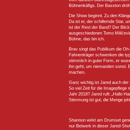
Bühnenkäfigs. Der Basston dröhn
Die Show beginnt. Zu den Klänge
Da ist er, der schillernde Star, u
ist der Rest der Band? Der Blic
ausgeschiedenen Tomo Miličević s
Bühne, das bin ich.
Brav singt das Publikum die Oh
Fahnenträger schwenken die typi
stimmlich in guter Form, er wuse
ihn geht, um niemanden sonst. E
machen.
Ganz wichtig ist Jared auch der
So viel Zeit für die Imagepfleg
Jahr 2018? Jared ruft: „Hallo H
Stimmung ist gut, die Menge johl
Shannon wirkt am Drumset genervt
nur Beiwerk in dieser Jared-Sh