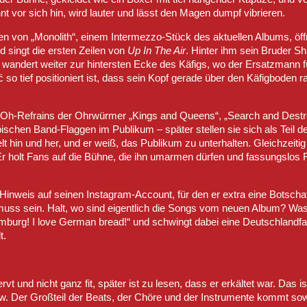
t vor sich hin, wird lauter und lässt den Magen dumpf vibrieren.
n von „Monolith“, einem Intermezzo-Stück des aktuellen Albums, öff
nd singt die ersten Zeilen von
Up In The Air
. Hinter ihm sein Bruder
k wandert weiter zur hintersten Ecke des Käfigs, wo der Ersatzmann 
o tief positioniert ist, dass sein Kopf gerade über den Käfigboden r
-Oh-Refrains der Ohrwürmer „Kings and Queens“, „Search and Destroy
schen Band-Flaggen im Publikum – später stellen sie sich als Teil de
lt hin und her, und er weiß, das Publikum zu unterhalten. Gleichzeitig
r holt Fans auf die Bühne, die ihn umarmen dürfen und fassungslos 
 Hinweis auf seinen Instagram-Account, für den er extra eine Botscha
e muss sein. Halt, wo sind eigentlich die Songs vom neuen Album? Was
amburg! I love German bread!“ und schwingt dabei eine Deutschlandfa
t.
 und nicht ganz fit, später ist zu lesen, dass er erkältet war. Das is
ow. Der Großteil der Beats, der Chöre und der Instrumente kommt s