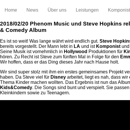
Home
News
Über uns
Leistungen
Komponis
2018/02/20
Phenom Music und Steve Hopkins re
& Comedy Album
Es ist so weit! Was lange währt wird endlich gut.
Steve Hopkin
bereits vorgestellt. Der Mann lebt in
LA
und ist
Komponist
un
Seine Musik ist vornehmlich in
Hollywood
Produktionen für
Ki
hören. Zu Recht ist Steve zum fünften Mal in Folge für den
Em
Wir hoffen, dass er das Ding dieses Jahr nach Hause holt.
Wir sind super stolz mit ihm ein erstes gemeinsames Projekt ver
haben. Da Steve viel für
Disney
arbeitet, liegt es nah, dass wi
Thema Kinder machen wollten. Das Ergebnis ist nun das Albu
Kids&Comedy
. Die Songs sind bunt und verspielt. Sie passen
Kleinkindern sowie zu Teenagern.